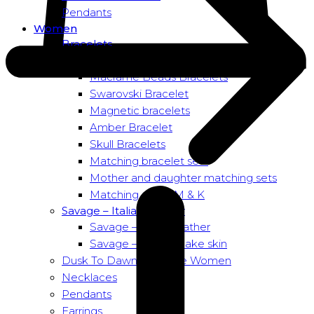
Pendants
Women
Bracelets
Bead bracelets – Power
Macramé Beads Bracelets
Swarovski Bracelet
Magnetic bracelets
Amber Bracelet
Skull Bracelets
Matching bracelet sets
Mother and daughter matching sets
Matching sets – M & K
Savage – Italian leather
Savage – Italian leather
Savage – Italian snake skin
Dusk To Dawn Exclusive Women
Necklaces
Pendants
Earrings