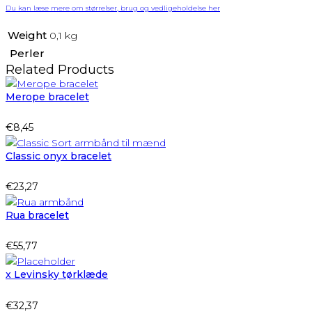
Du kan læse mere om størrelser, brug og vedligeholdelse her
Weight
0,1 kg
Perler
Related Products
Merope bracelet
€
8,45
Classic onyx bracelet
€
23,27
Rua bracelet
€
55,77
x Levinsky tørklæde
€
32,37