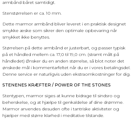
armbånd båret samtidigt.
Stenstørrelsen er ca. 10 mm.
Dette marmor armbånd bliver leveret i en praktisk designet
smykke æske som sikrer den optimale opbevaring når
smykket ikke benyttes.
Størrelsen på dette armbånd er justerbart, og passer typisk
på et håndled mellem ca. 17,0 til 19,0 cm. (stramt målt på
håndledet) Ønsker du en anden størrelse, så blot noter det
ønskede mål i kommentarfeltet når du er i vores betalingsdel.
Denne service er naturligvis uden ekstraomkostninger for dig.
STENENES KRÆFTER / POWER OF THE STONES
Stentypen, marmor siges at kunne bidrage til sindsro og
beherskelse, og at hjælpe til genkaldelse af dine drømme.
Marmor anvendes desuden ofte i tantriske aktiviteter og
hjælper med større klarhed i meditative tilstande.