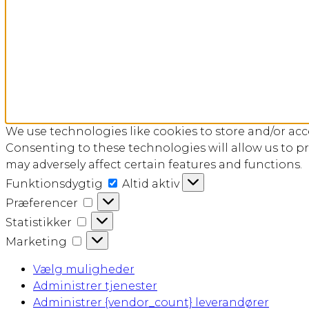
We use technologies like cookies to store and/or ac
Consenting to these technologies will allow us to p
may adversely affect certain features and functions.
Funktionsdygtig
Funktionsdygtig
Altid aktiv
Præferencer
Præferencer
Statistikker
Statistikker
Marketing
Marketing
Vælg muligheder
Administrer tjenester
Administrer {vendor_count} leverandører