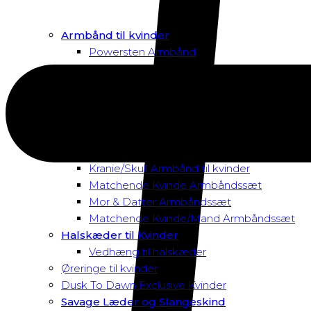
Armbånd til kvinder
Powersten Armbånd
Smykker med tigersten
Macramé Armbånd
Swarovski Armbånd
Magnetarmbånd
Rav Armbånd
Elastik Armbånd til Kvinder
Kranie/Skull Armbånd til kvinder
Matchende Kvinde Armbåndssæt
Mor & Datter Armbåndssæt
Matchende Kvinde/Mand Armbåndssæt
Halskæder til Kvinder
Vedhæng til halskæder
Øreringe til kvinder
Dusk To Dawn Exclusive Kvinder
Savage Læder og Slangeskind