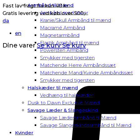
Armbånd til Mænd
Fast lav fragt fra kun 40 kr.
Armbånd med anker
Gratis levering ved køb over 500,-
Kranie/Skull Armbånd til mænd
da
Macramé Armbånd
en
Magnetarmbånd
Elastik Armbånd til mænd
Dine varer
Se kurv
Se kurv
Powersten Armbånd
Smykker med tigersten
Matchende Herre Armbåndssæt
Matchende Mand/Kvinde Armbåndssæt
Smykker med tigersten
Halskæder til mænd
Vedhæng til halskæder
Dusk to Dawn Exclusive Mænd
Savage Læder & Slangeskind
Savage Læderarmbånd til Mænd
Savage Slangeskindsarmbånd til Mænd
Kvinder