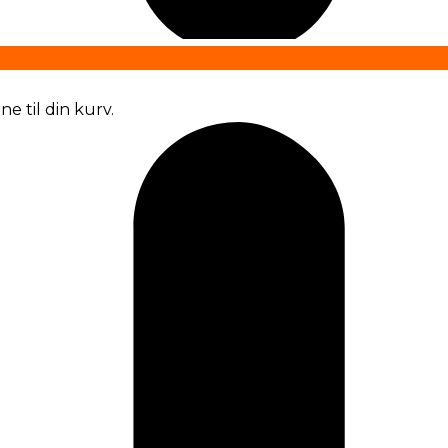
e til din kurv.