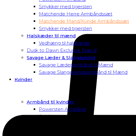
Smykker med tigersten
Matchende Herre Armbåndssæt
Matchende Mand/Kvinde Armbåndssæt
Smykker med tigersten
Halskæder til mænd
Vedhæng til halskæder
Dusk to Dawn Exclusive Mænd
Savage Læder & Slangeskind
Savage Læderarmbånd til Mænd
Savage Slangeskindsarmbånd til Mænd
Kvinder
Armbånd til kvinder
Powersten Armbånd
Smykker med tigersten
Macramé Armbånd
Swarovski Armbånd