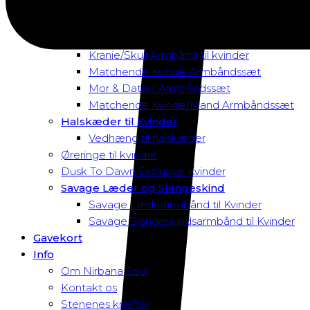
Magnetarmbånd
Rav Armbånd
Elastik Armbånd til Kvinder
Kranie/Skull Armbånd til kvinder
Matchende Kvinde Armbåndssæt
Mor & Datter Armbåndssæt
Matchende Kvinde/Mand Armbåndssæt
Halskæder til Kvinder
Vedhæng til halskæder
Øreringe til kvinder
Dusk To Dawn Exclusive Kvinder
Savage Læder og Slangeskind
Savage Læderarmbånd til Kvinder
Savage Slangeskindsarmbånd til Kvinder
Gavekort
Info
Om Nirbana Soul
Kontakt os
Stenenes kræfter