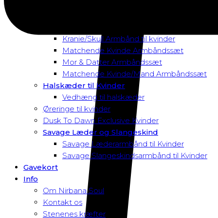
Magnetarmbånd
Rav Armbånd
Elastik Armbånd til Kvinder
Kranie/Skull Armbånd til kvinder
Matchende Kvinde Armbåndssæt
Mor & Datter Armbåndssæt
Matchende Kvinde/Mand Armbåndssæt
Halskæder til Kvinder
Vedhæng til halskæder
Øreringe til kvinder
Dusk To Dawn Exclusive Kvinder
Savage Læder og Slangeskind
Savage Læderarmbånd til Kvinder
Savage Slangeskindsarmbånd til Kvinder
Gavekort
Info
Om Nirbana Soul
Kontakt os
Stenenes kræfter