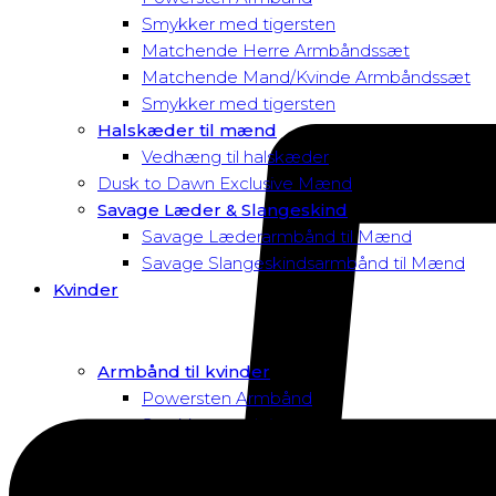
Smykker med tigersten
Matchende Herre Armbåndssæt
Matchende Mand/Kvinde Armbåndssæt
Smykker med tigersten
Halskæder til mænd
Vedhæng til halskæder
Dusk to Dawn Exclusive Mænd
Savage Læder & Slangeskind
Savage Læderarmbånd til Mænd
Savage Slangeskindsarmbånd til Mænd
Kvinder
Armbånd til kvinder
Powersten Armbånd
Smykker med tigersten
Macramé Armbånd
Swarovski Armbånd