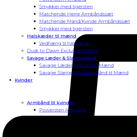
Smykker med tigersten
Matchende Herre Armbåndssæt
Matchende Mand/Kvinde Armbåndssæt
Smykker med tigersten
Halskæder til mænd
Vedhæng til halskæder
Dusk to Dawn Exclusive Mænd
Savage Læder & Slangeskind
Savage Læderarmbånd til Mænd
Savage Slangeskindsarmbånd til Mænd
Kvinder
Armbånd til kvinder
Powersten Armbånd
Smykker med tigersten
Macramé Armbånd
Swarovski Armbånd