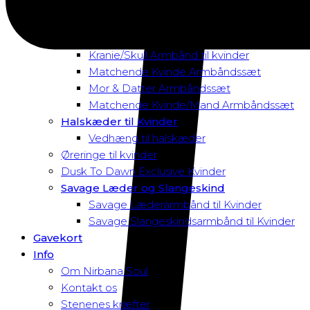
Magnetarmbånd
Rav Armbånd
Elastik Armbånd til Kvinder
Kranie/Skull Armbånd til kvinder
Matchende Kvinde Armbåndssæt
Mor & Datter Armbåndssæt
Matchende Kvinde/Mand Armbåndssæt
Halskæder til Kvinder
Vedhæng til halskæder
Øreringe til kvinder
Dusk To Dawn Exclusive Kvinder
Savage Læder og Slangeskind
Savage Læderarmbånd til Kvinder
Savage Slangeskindsarmbånd til Kvinder
Gavekort
Info
Om Nirbana Soul
Kontakt os
Stenenes kræfter