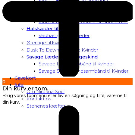
Matchende Kvinde Armbåndssæt
Mor & Datter Armbåndssæt
Matchende Kvinde/Mand Armbåndssæt
Halskæder til Kvinder
Vedhæng til halskæder
Øreringe til kvinder
Dusk To Dawn Exclusive Kvinder
Savage Læder og Slangeskind
Savage Læderarmbånd til Kvinder
Savage Slangeskindsarmbånd til Kvinder
Gavekort
0
Info
Din kurv er tom.
Om Nirbana Soul
Brug vores topmenu eller lav en søgning og tilføj varerne til
Kontakt os
din kurv.
Stenenes kræfter