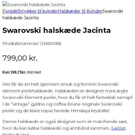
Forside
Smykker til kvinder
Halskæder til Kvinder
Swarovski
halskæde Jacinta
Swarovski halskæde Jacinta
Produktnummer:
UN60068
799,00
kr.
Her får du en helt igennem smuk og feminin Swarovski
element perlehalskæde. Halskæden er designet med ægte
Swarovski Element perler, hvor du får et helt fantastisk samspil
i de “vintage” gyldne og coffee brune originale Swarovski
perler og de klare topaz farvede Himalaya krystaller.
Denne halskæde er også designet som et matchende sæt,
hvor du kan købe halskæde og armbånd sammen.
Sættet
finder du her.