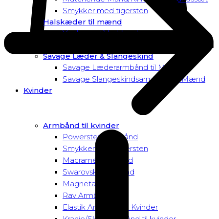
Smykker med tigersten
Halskæder til mænd
Vedhæng til halskæder
Dusk to Dawn Exclusive Mænd
Savage Læder & Slangeskind
Savage Læderarmbånd til Mænd
Savage Slangeskindsarmbånd til Mænd
Kvinder
Armbånd til kvinder
Powersten Armbånd
Smykker med tigersten
Macramé Armbånd
Swarovski Armbånd
Magnetarmbånd
Rav Armbånd
Elastik Armbånd til Kvinder
Kranie/Skull Armbånd til kvinder