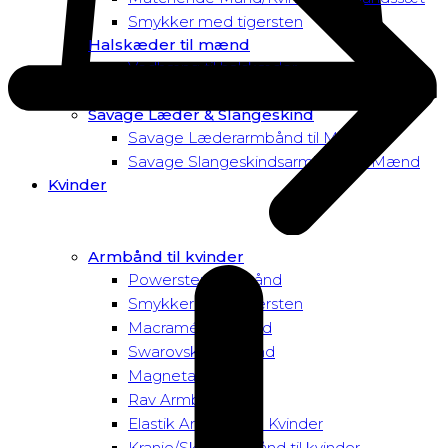
Smykker med tigersten
Halskæder til mænd
Vedhæng til halskæder
Dusk to Dawn Exclusive Mænd
Savage Læder & Slangeskind
Savage Læderarmbånd til Mænd
Savage Slangeskindsarmbånd til Mænd
Kvinder
Armbånd til kvinder
Powersten Armbånd
Smykker med tigersten
Macramé Armbånd
Swarovski Armbånd
Magnetarmbånd
Rav Armbånd
Elastik Armbånd til Kvinder
Kranie/Skull Armbånd til kvinder