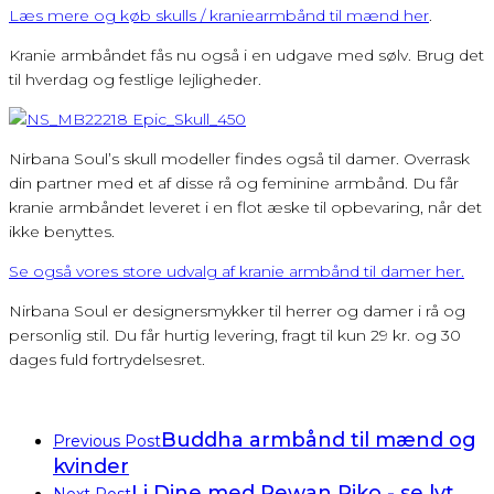
Læs mere og køb skulls / kraniearmbånd til mænd her
.
Kranie armbåndet fås nu også i en udgave med sølv. Brug det
til hverdag og festlige lejligheder.
Nirbana Soul’s skull modeller findes også til damer. Overrask
din partner med et af disse rå og feminine armbånd. Du får
kranie armbåndet leveret i en flot æske til opbevaring, når det
ikke benyttes.
Se også vores store udvalg af kranie armbånd til damer her.
Nirbana Soul er designersmykker til herrer og damer i rå og
personlig stil. Du får hurtig levering, fragt til kun 29 kr. og 30
dages fuld fortrydelsesret.
Buddha armbånd til mænd og
Previous Post
kvinder
Li Dine med Rewan Riko - se lyt
Next Post