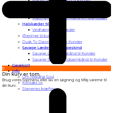
Matchende Kvinde Armbåndssæt
Mor & Datter Armbåndssæt
Matchende Kvinde/Mand Armbåndssæt
Halskæder til Kvinder
Vedhæng til halskæder
Øreringe til kvinder
Dusk To Dawn Exclusive Kvinder
Savage Læder og Slangeskind
Savage Læderarmbånd til Kvinder
Savage Slangeskindsarmbånd til Kvinder
Gavekort
0
Info
Din kurv er tom.
Om Nirbana Soul
Brug vores topmenu eller lav en søgning og tilføj varerne til
Kontakt os
din kurv.
Stenenes kræfter