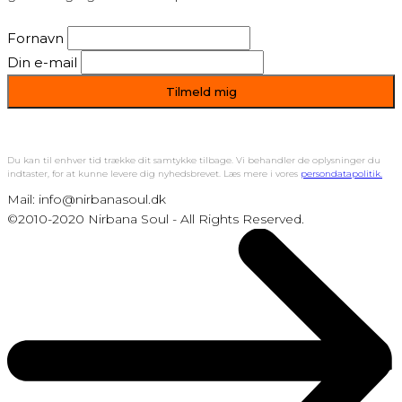
Fornavn
Din e-mail
Du kan til enhver tid trække dit samtykke tilbage. Vi behandler de oplysninger du
indtaster, for at kunne levere dig nyhedsbrevet. Læs mere i vores
persondatapolitik.
Mail: info@nirbanasoul.dk
©2010-2020 Nirbana Soul - All Rights Reserved.