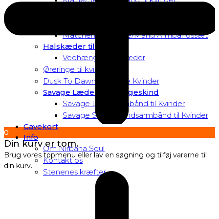
Matchende Kvinde Armbåndssæt
Mor & Datter Armbåndssæt
Matchende Kvinde/Mand Armbåndssæt
Halskæder til Kvinder
Vedhæng til halskæder
Øreringe til kvinder
Dusk To Dawn Exclusive Kvinder
Savage Læder og Slangeskind
Savage Læderarmbånd til Kvinder
Savage Slangeskindsarmbånd til Kvinder
Gavekort
0
Info
Din kurv er tom.
Om Nirbana Soul
Brug vores topmenu eller lav en søgning og tilføj varerne til
Kontakt os
din kurv.
Stenenes kræfter