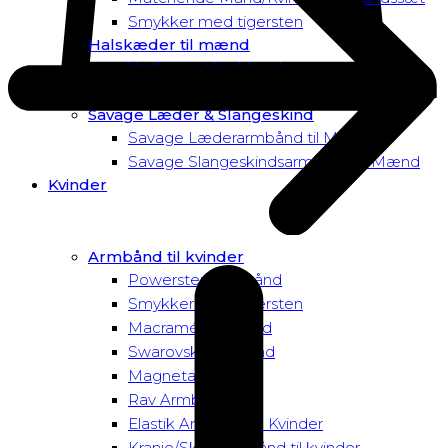
Smykker med tigersten
Halskæder til mænd
Vedhæng til halskæder
Dusk to Dawn Exclusive Mænd
Savage Læder & Slangeskind
Savage Læderarmbånd til Mænd
Savage Slangeskindsarmbånd til Mænd
Kvinder
Armbånd til kvinder
Powersten Armbånd
Smykker med tigersten
Macramé Armbånd
Swarovski Armbånd
Magnetarmbånd
Rav Armbånd
Elastik Armbånd til Kvinder
Kranie/Skull Armbånd til kvinder