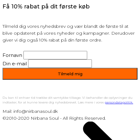
Få 10% rabat på dit første køb
Tilmeld dig vores nyhedsbrev og vær blandt de første til at
blive opdateret på vores nyheder og kampagner. Derudover
giver vi dig også 10% rabat på din første ordre.
Fornavn
Din e-mail
Du kan til enhver tid trække dit samtykke tilbage. Vi behandler de oplysninger du
indtaster, for at kunne levere dig nyhedsbrevet. Læs mere i vores
persondatapolitik.
Mail: info@nirbanasoul.dk
©2010-2020 Nirbana Soul - All Rights Reserved.