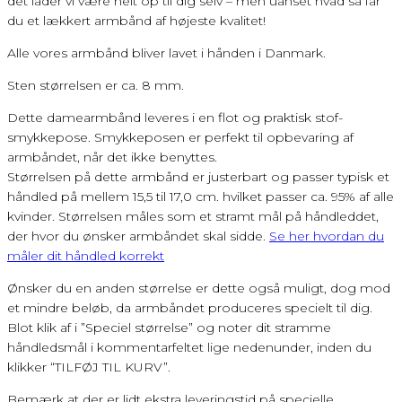
det lader vi være helt op til dig selv – men uanset hvad så får
du et lækkert armbånd af højeste kvalitet!
Alle vores armbånd bliver lavet i hånden i Danmark.
Sten størrelsen er ca. 8 mm.
Dette damearmbånd leveres i en flot og praktisk stof-
smykkepose. Smykkeposen er perfekt til opbevaring af
armbåndet, når det ikke benyttes.
Størrelsen på dette armbånd er justerbart og passer typisk et
håndled på mellem 15,5 til 17,0 cm. hvilket passer ca. 95% af alle
kvinder. Størrelsen måles som et stramt mål på håndleddet,
der hvor du ønsker armbåndet skal sidde.
Se her hvordan du
måler dit håndled korrekt
Ønsker du en anden størrelse er dette også muligt, dog mod
et mindre beløb, da armbåndet produceres specielt til dig.
Blot klik af i ”Speciel størrelse” og noter dit stramme
håndledsmål i kommentarfeltet lige nedenunder, inden du
klikker “TILFØJ TIL KURV”.
Bemærk at der er lidt ekstra leveringstid på specielle