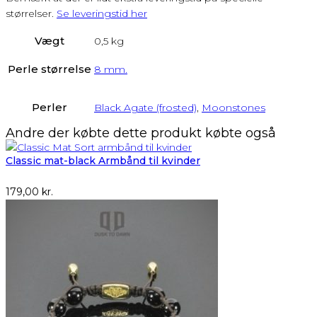
størrelser.
Se leveringstid her
Vægt
0,5 kg
Perle størrelse
8 mm.
Perler
Black Agate (frosted)
,
Moonstones
Andre der købte dette produkt købte også
Classic mat-black Armbånd til kvinder
179,00
kr.