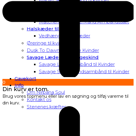
Matchende Kvinde Armbåndssæt
Mor & Datter Armbåndssæt
Matchende Kvinde/Mand Armbåndssæt
Halskæder til Kvinder
Vedhæng til halskæder
Øreringe til kvinder
Dusk To Dawn Exclusive Kvinder
Savage Læder og Slangeskind
Savage Læderarmbånd til Kvinder
Savage Slangeskindsarmbånd til Kvinder
Gavekort
0
Info
Din kurv er tom.
Om Nirbana Soul
Brug vores topmenu eller lav en søgning og tilføj varerne til
Kontakt os
din kurv.
Stenenes kræfter