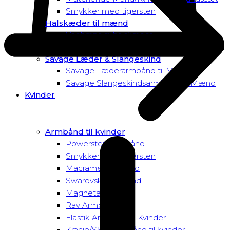
Smykker med tigersten
Halskæder til mænd
Vedhæng til halskæder
Dusk to Dawn Exclusive Mænd
Savage Læder & Slangeskind
Savage Læderarmbånd til Mænd
Savage Slangeskindsarmbånd til Mænd
Kvinder
Armbånd til kvinder
Powersten Armbånd
Smykker med tigersten
Macramé Armbånd
Swarovski Armbånd
Magnetarmbånd
Rav Armbånd
Elastik Armbånd til Kvinder
Kranie/Skull Armbånd til kvinder