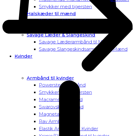
Smykker med tigersten
Halskæder til mænd
Vedhæng til halskæder
Dusk to Dawn Exclusive Mænd
Savage Læder & Slangeskind
Savage Læderarmbånd til Mænd
Savage Slangeskindsarmbånd til Mænd
Kvinder
Armbånd til kvinder
Powersten Armbånd
Smykker med tigersten
Macramé Armbånd
Swarovski Armbånd
Magnetarmbånd
Rav Armbånd
Elastik Armbånd til Kvinder
Kranie/Skull Armbånd til kvinder