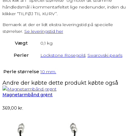
Blot klik af i ”Speciel størrelse” og noter dit stramme
håndledsmål i kommentarfeltet lige nedenunder, inden du
klikker “TILFØJ TIL KURV”.
Bemærk at der er lidt ekstra leveringstid på specielle
størrelser.
Se leveringstid her
Vægt
0,1 kg
Perler
Lockstone Rosegold
,
Swarovski pearls
Perle størrelse
10 mm.
Andre der købte dette produkt købte også
Magnetarmbånd grønt
369,00
kr.