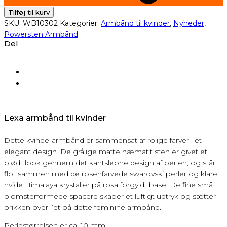
Tilføj til kurv
SKU:
WB10302
Kategorier:
Armbånd til kvinder
,
Nyheder
,
Powersten Armbånd
Del
Lexa armbånd til kvinder
Dette kvinde-armbånd er sammensat af rolige farver i et
elegant design. De grålige matte hæmatit sten er givet et
blødt look gennem det kantslebne design af perlen, og står
flot sammen med de rosenfarvede swarovski perler og klare
hvide Himalaya krystaller på rosa forgyldt base. De fine små
blomsterformede spacere skaber et luftigt udtryk og sætter
prikken over i’et på dette feminine armbånd.
Perlestørrelsen er ca. 10 mm.