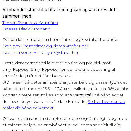
Armbåndet står stilfuldt alene og kan også bæres flot
sammen med:
Tamori Swarovski Armbånd
Odessa Black Armbånd
Du kan læse mere om hæmatitter og krystaller herunder:
Læs om Hæmatitter og deres kræfter her
Læs om vores Himalaya krystaller her
Dette damearmbånd leveres i en flot og praktisk stof-
smykkepose. Smykkeposen er perfekt til opbevaring af
armbåndet, når det ikke benyttes.
Størrelsen på dette armbånd er justerbart og passer typisk et
håndled på mellem 15,5 til 17,0 cm. hvilket passer ca. 95% af alle
kvinder. Størrelsen måles som et
stramt mål
på håndleddet,
der hvor du ønsker armbåndet skal sidde.
Se her hvordan du
måler dit håndled korrekt
Ønsker du en anden størrelse er dette også muligt, dog mod
et mindre beløb, da armbåndet produceres specielt til dig.