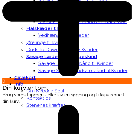
Matchende Kvinde Armbåndssæt
Mor & Datter Armbåndssæt
Matchende Kvinde/Mand Armbåndssæt
Halskæder til Kvinder
Vedhæng til halskæder
Øreringe til kvinder
Dusk To Dawn Exclusive Kvinder
Savage Læder og Slangeskind
Savage Læderarmbånd til Kvinder
Savage Slangeskindsarmbånd til Kvinder
Gavekort
0
Info
Din kurv er tom.
Om Nirbana Soul
Brug vores topmenu eller lav en søgning og tilføj varerne til
Kontakt os
din kurv.
Stenenes kræfter