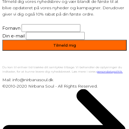
Tilmeld dig vores nyhedsbrev og vær blandt de første til at
blive opdateret på vores nyheder og kampagner. Derudover
giver vi dig også 10% rabat på din første ordre.
Fornavn
Din e-mail
Du kan til enhver tid trække dit samtykke tilbage. Vi behandler de oplysninger du
indtaster, for at kunne levere dig nyhedsbrevet. Læs mere i vores
persondatapolitik.
Mail: info@nirbanasoul.dk
©2010-2020 Nirbana Soul - All Rights Reserved.