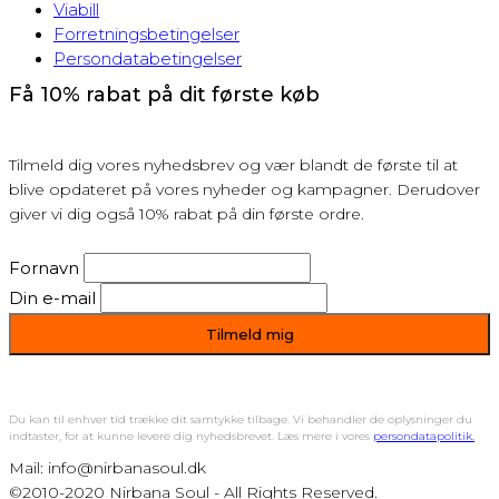
Viabill
Forretningsbetingelser
Persondatabetingelser
Få 10% rabat på dit første køb
Tilmeld dig vores nyhedsbrev og vær blandt de første til at
blive opdateret på vores nyheder og kampagner. Derudover
giver vi dig også 10% rabat på din første ordre.
Fornavn
Din e-mail
Du kan til enhver tid trække dit samtykke tilbage. Vi behandler de oplysninger du
indtaster, for at kunne levere dig nyhedsbrevet. Læs mere i vores
persondatapolitik.
Mail: info@nirbanasoul.dk
©2010-2020 Nirbana Soul - All Rights Reserved.