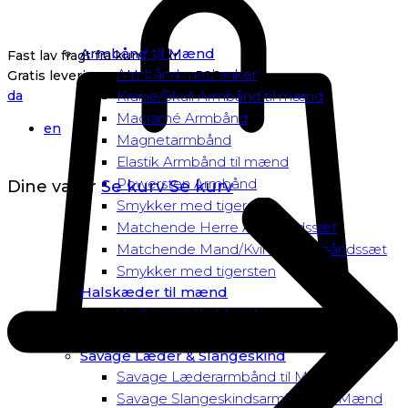
Armbånd til Mænd
Fast lav fragt fra kun 40 kr.
Armbånd med anker
Gratis levering ved køb over 500,-
da
Kranie/Skull Armbånd til mænd
Macramé Armbånd
en
Magnetarmbånd
Elastik Armbånd til mænd
Powersten Armbånd
Dine varer
Se kurv
Se kurv
Smykker med tigersten
Matchende Herre Armbåndssæt
Matchende Mand/Kvinde Armbåndssæt
Smykker med tigersten
Halskæder til mænd
Vedhæng til halskæder
Dusk to Dawn Exclusive Mænd
Savage Læder & Slangeskind
Savage Læderarmbånd til Mænd
Savage Slangeskindsarmbånd til Mænd