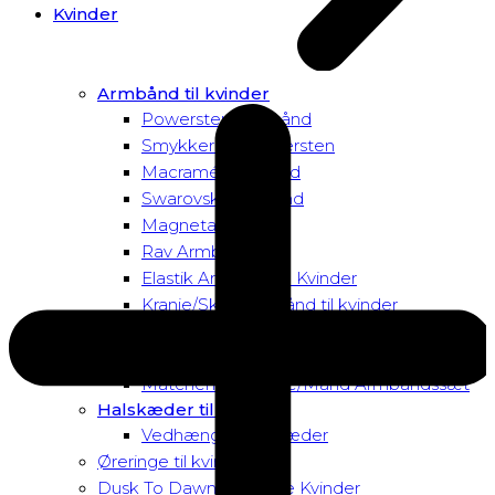
Kvinder
Armbånd til kvinder
Powersten Armbånd
Smykker med tigersten
Macramé Armbånd
Swarovski Armbånd
Magnetarmbånd
Rav Armbånd
Elastik Armbånd til Kvinder
Kranie/Skull Armbånd til kvinder
Matchende Kvinde Armbåndssæt
Mor & Datter Armbåndssæt
Matchende Kvinde/Mand Armbåndssæt
Halskæder til Kvinder
Vedhæng til halskæder
Øreringe til kvinder
Dusk To Dawn Exclusive Kvinder