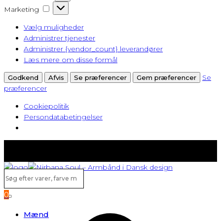
Marketing
Marketing
Vælg muligheder
Administrer tjenester
Administrer {vendor_count} leverandører
Læs mere om disse formål
Se
Godkend
Afvis
Se præferencer
Gem præferencer
præferencer
Cookiepolitik
Persondatabetingelser
Fast lav fragt fra kun 40 kr.
Gratis levering ved køb over 500,-
Søg
efter
0
varer,
Search
farve
Mænd
m.v...