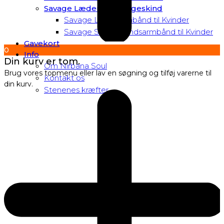
Savage Læder og Slangeskind
Savage Læderarmbånd til Kvinder
Savage Slangeskindsarmbånd til Kvinder
Gavekort
0
Info
Din kurv er tom.
Om Nirbana Soul
Brug vores topmenu eller lav en søgning og tilføj varerne til
Kontakt os
din kurv.
Stenenes kræfter