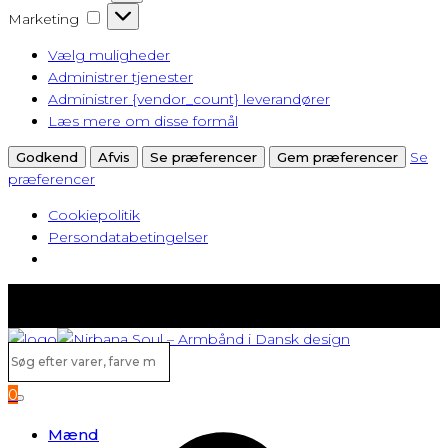
Marketing
Marketing
Vælg muligheder
Administrer tjenester
Administrer {vendor_count} leverandører
Læs mere om disse formål
Se
Godkend
Afvis
Se præferencer
Gem præferencer
præferencer
Cookiepolitik
Persondatabetingelser
Fast lav fragt fra kun 40 kr.
Gratis levering ved køb over 500,-
Søg
efter
0
varer,
Search
farve
Mænd
m.v...