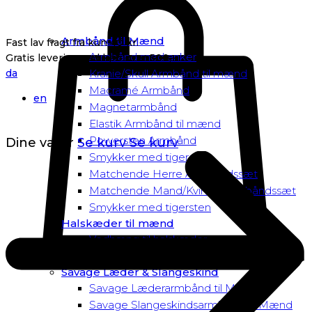
Armbånd til Mænd
Fast lav fragt fra kun 40 kr.
Armbånd med anker
Gratis levering ved køb over 500,-
da
Kranie/Skull Armbånd til mænd
Macramé Armbånd
en
Magnetarmbånd
Elastik Armbånd til mænd
Powersten Armbånd
Dine varer
Se kurv
Se kurv
Smykker med tigersten
Matchende Herre Armbåndssæt
Matchende Mand/Kvinde Armbåndssæt
Smykker med tigersten
Halskæder til mænd
Vedhæng til halskæder
Dusk to Dawn Exclusive Mænd
Savage Læder & Slangeskind
Savage Læderarmbånd til Mænd
Savage Slangeskindsarmbånd til Mænd