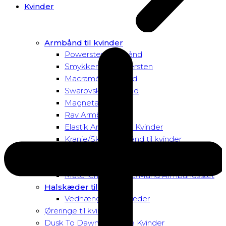
Kvinder
Armbånd til kvinder
Powersten Armbånd
Smykker med tigersten
Macramé Armbånd
Swarovski Armbånd
Magnetarmbånd
Rav Armbånd
Elastik Armbånd til Kvinder
Kranie/Skull Armbånd til kvinder
Matchende Kvinde Armbåndssæt
Mor & Datter Armbåndssæt
Matchende Kvinde/Mand Armbåndssæt
Halskæder til Kvinder
Vedhæng til halskæder
Øreringe til kvinder
Dusk To Dawn Exclusive Kvinder