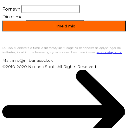
Fornavn
Din e-mail
Du kan til enhver tid trække dit samtykke tilbage. Vi behandler de oplysninger du
indtaster, for at kunne levere dig nyhedsbrevet. Læs mere i vores
persondatapolitik.
Mail: info@nirbanasoul.dk
©2010-2020 Nirbana Soul - All Rights Reserved.