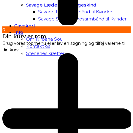
Savage Læder og Slangeskind
Savage Læderarmbånd til Kvinder
Savage Slangeskindsarmbånd til Kvinder
Gavekort
0
Info
Din kurv er tom.
Om Nirbana Soul
Brug vores topmenu eller lav en søgning og tilføj varerne til
Kontakt os
din kurv.
Stenenes kræfter