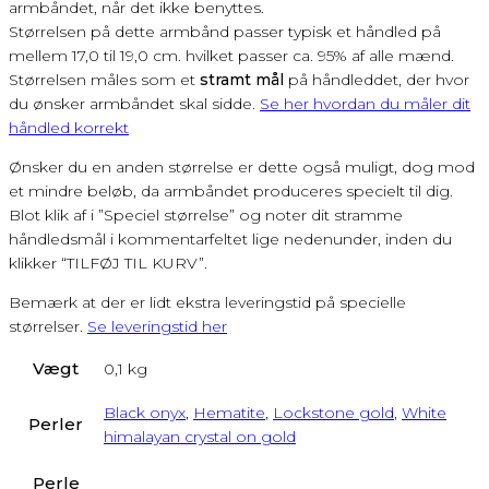
armbåndet, når det ikke benyttes.
Størrelsen på dette armbånd passer typisk et håndled på
mellem 17,0 til 19,0 cm. hvilket passer ca. 95% af alle mænd.
Størrelsen måles som et
stramt mål
på håndleddet, der hvor
du ønsker armbåndet skal sidde.
Se her hvordan du måler dit
håndled korrekt
Ønsker du en anden størrelse er dette også muligt, dog mod
et mindre beløb, da armbåndet produceres specielt til dig.
Blot klik af i ”Speciel størrelse” og noter dit stramme
håndledsmål i kommentarfeltet lige nedenunder, inden du
klikker “TILFØJ TIL KURV”.
Bemærk at der er lidt ekstra leveringstid på specielle
størrelser.
Se leveringstid her
Vægt
0,1 kg
Black onyx
,
Hematite
,
Lockstone gold
,
White
Perler
himalayan crystal on gold
Perle