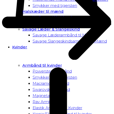
Smykker med tigersten
Halskæder til mænd
Vedhæng til halskæder
Dusk to Dawn Exclusive Mænd
Savage Læder & Slangeskind
Savage Læderarmbånd til Mænd
Savage Slangeskindsarmbånd til Mænd
Kvinder
Armbånd til kvinder
Powersten Armbånd
Smykker med tigersten
Macramé Armbånd
Swarovski Armbånd
Magnetarmbånd
Rav Armbånd
Elastik Armbånd til Kvinder
Kranie/Skull Armbånd til kvinder