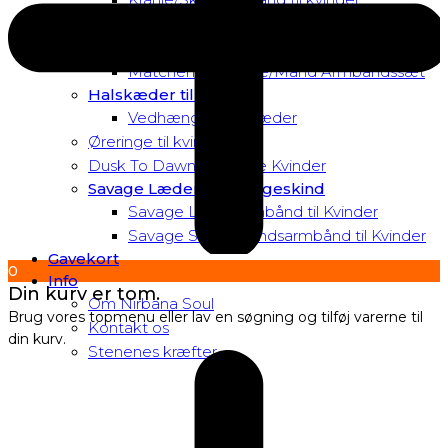
Matchende Kvinde Armbåndssæt
Mor & Datter Armbåndssæt
Matchende Kvinde/Mand Armbåndssæt
Halskæder til Kvinder
Vedhæng til halskæder
Øreringe til kvinder
Dusk To Dawn Exclusive Kvinder
Savage Læder og Slangeskind
Savage Læderarmbånd til Kvinder
Savage Slangeskindsarmbånd til Kvinder
Gavekort
0
Info
Din kurv er tom.
Om Nirbana Soul
Brug vores topmenu eller lav en søgning og tilføj varerne til
Kontakt os
din kurv.
Stenenes kræfter