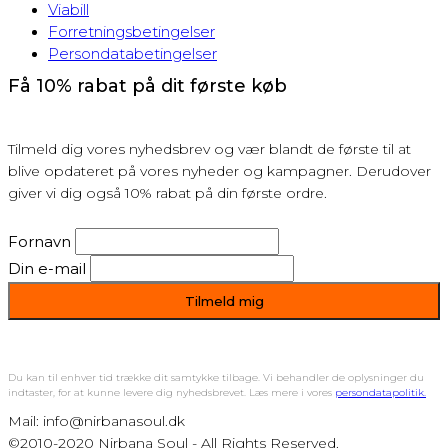
Viabill
Forretningsbetingelser
Persondatabetingelser
Få 10% rabat på dit første køb
Tilmeld dig vores nyhedsbrev og vær blandt de første til at
blive opdateret på vores nyheder og kampagner. Derudover
giver vi dig også 10% rabat på din første ordre.
Fornavn
Din e-mail
Du kan til enhver tid trække dit samtykke tilbage. Vi behandler de oplysninger du
indtaster, for at kunne levere dig nyhedsbrevet. Læs mere i vores
persondatapolitik.
Mail: info@nirbanasoul.dk
©2010-2020 Nirbana Soul - All Rights Reserved.