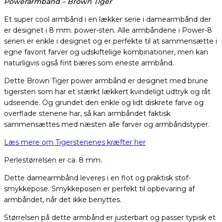
Powerarmbånd – Brown Tiger
Et super cool armbånd i en lækker serie i damearmbånd der
er designet i 8 mm. power-sten. Alle armbåndene i Power-8
serien er enkle i designet og er perfekte til at sammensætte i
egne favorit farver og udskiftelige kombinationer, men kan
naturligvis også fint bæres som eneste armbånd.
Dette Brown Tiger power armbånd er designet med brune
tigersten som har et stærkt lækkert kvindeligt udtryk og råt
udseende. Og grundet den enkle og lidt diskrete farve og
overflade stenene har, så kan armbåndet faktisk
sammensættes med næsten alle farver og armbåndstyper.
Læs mere om Tigerstenenes kræfter her
Perlestørrelsen er ca. 8 mm.
Dette damearmbånd leveres i en flot og praktisk stof-
smykkepose. Smykkeposen er perfekt til opbevaring af
armbåndet, når det ikke benyttes.
Størrelsen på dette armbånd er justerbart og passer typisk et