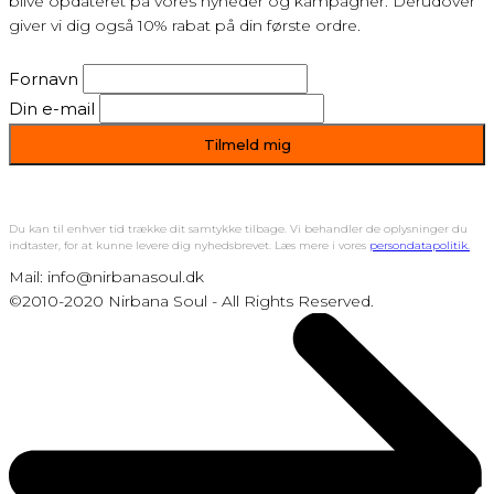
blive opdateret på vores nyheder og kampagner. Derudover
giver vi dig også 10% rabat på din første ordre.
Fornavn
Din e-mail
Du kan til enhver tid trække dit samtykke tilbage. Vi behandler de oplysninger du
indtaster, for at kunne levere dig nyhedsbrevet. Læs mere i vores
persondatapolitik.
Mail: info@nirbanasoul.dk
©2010-2020 Nirbana Soul - All Rights Reserved.