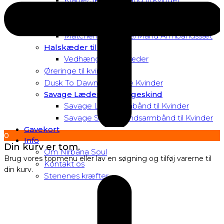
Matchende Kvinde Armbåndssæt
Mor & Datter Armbåndssæt
Matchende Kvinde/Mand Armbåndssæt
Halskæder til Kvinder
Vedhæng til halskæder
Øreringe til kvinder
Dusk To Dawn Exclusive Kvinder
Savage Læder og Slangeskind
Savage Læderarmbånd til Kvinder
Savage Slangeskindsarmbånd til Kvinder
Gavekort
0
Info
Din kurv er tom.
Om Nirbana Soul
Brug vores topmenu eller lav en søgning og tilføj varerne til
Kontakt os
din kurv.
Stenenes kræfter