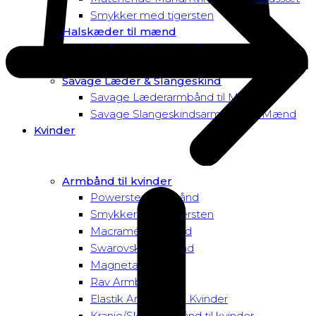
Smykker med tigersten
Halskæder til mænd
Vedhæng til halskæder
Dusk to Dawn Exclusive Mænd
Savage Læder & Slangeskind
Savage Læderarmbånd til Mænd
Savage Slangeskindsarmbånd til Mænd
Kvinder
Armbånd til kvinder
Powersten Armbånd
Smykker med tigersten
Macramé Armbånd
Swarovski Armbånd
Magnetarmbånd
Rav Armbånd
Elastik Armbånd til Kvinder
Kranie/Skull Armbånd til kvinder