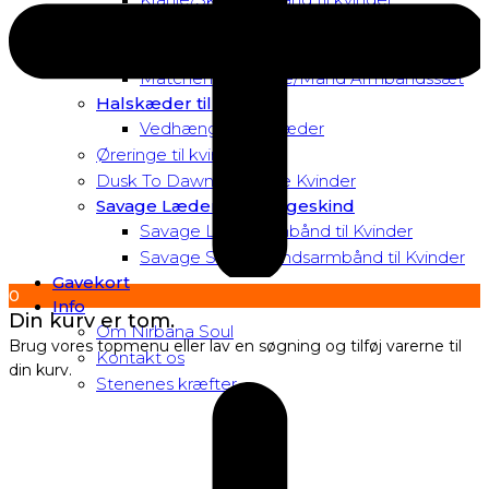
Matchende Kvinde Armbåndssæt
Mor & Datter Armbåndssæt
Matchende Kvinde/Mand Armbåndssæt
Halskæder til Kvinder
Vedhæng til halskæder
Øreringe til kvinder
Dusk To Dawn Exclusive Kvinder
Savage Læder og Slangeskind
Savage Læderarmbånd til Kvinder
Savage Slangeskindsarmbånd til Kvinder
Gavekort
0
Info
Din kurv er tom.
Om Nirbana Soul
Brug vores topmenu eller lav en søgning og tilføj varerne til
Kontakt os
din kurv.
Stenenes kræfter