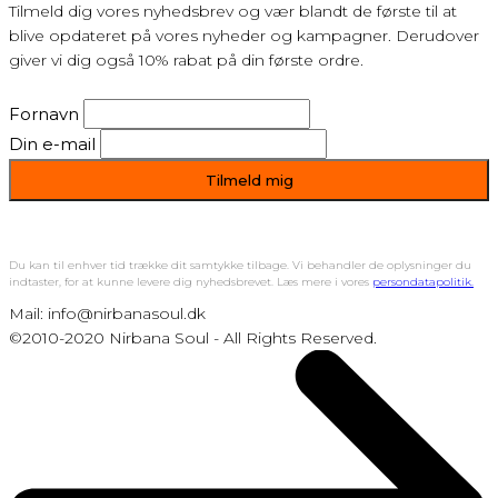
Tilmeld dig vores nyhedsbrev og vær blandt de første til at
blive opdateret på vores nyheder og kampagner. Derudover
giver vi dig også 10% rabat på din første ordre.
Fornavn
Din e-mail
Du kan til enhver tid trække dit samtykke tilbage. Vi behandler de oplysninger du
indtaster, for at kunne levere dig nyhedsbrevet. Læs mere i vores
persondatapolitik.
Mail: info@nirbanasoul.dk
©2010-2020 Nirbana Soul - All Rights Reserved.