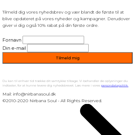
Tilmeld dig vores nyhedsbrev og vær blandt de første til at
blive opdateret på vores nyheder og kampagner. Derudover
giver vi dig også 10% rabat på din første ordre.
Fornavn
Din e-mail
Du kan til enhver tid trække dit samtykke tilbage. Vi behandler de oplysninger du
indtaster, for at kunne levere dig nyhedsbrevet. Læs mere i vores
persondatapolitik.
Mail: info@nirbanasoul.dk
©2010-2020 Nirbana Soul - All Rights Reserved.