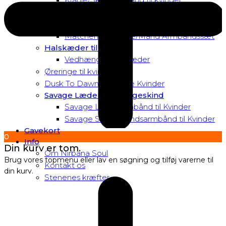
Matchende Kvinde Armbåndssæt
Mor & Datter Armbåndssæt
Matchende Kvinde/Mand Armbåndssæt
Halskæder til Kvinder
Vedhæng til halskæder
Øreringe til kvinder
Dusk To Dawn Exclusive Kvinder
Savage Læder og Slangeskind
Savage Læderarmbånd til Kvinder
Savage Slangeskindsarmbånd til Kvinder
Gavekort
0
Info
Din kurv er tom.
Om Nirbana Soul
Brug vores topmenu eller lav en søgning og tilføj varerne til
Kontakt os
din kurv.
Stenenes kræfter