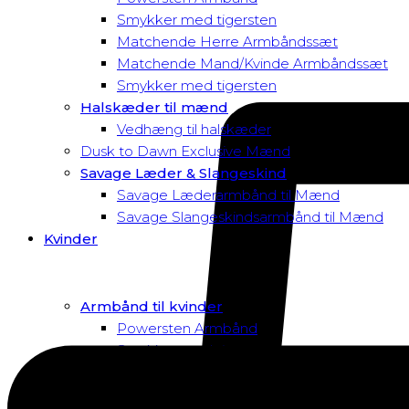
Smykker med tigersten
Matchende Herre Armbåndssæt
Matchende Mand/Kvinde Armbåndssæt
Smykker med tigersten
Halskæder til mænd
Vedhæng til halskæder
Dusk to Dawn Exclusive Mænd
Savage Læder & Slangeskind
Savage Læderarmbånd til Mænd
Savage Slangeskindsarmbånd til Mænd
Kvinder
Armbånd til kvinder
Powersten Armbånd
Smykker med tigersten
Macramé Armbånd
Swarovski Armbånd