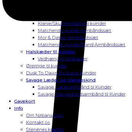
Magnetarmbånd
Rav Armbånd
Elastik Armbånd til Kvinder
Kranie/Skull Armbånd til kvinder
Matchende Kvinde Armbåndssæt
Mor & Datter Armbåndssæt
Matchende Kvinde/Mand Armbåndssæt
Halskæder til Kvinder
Vedhæng til halskæder
Øreringe til kvinder
Dusk To Dawn Exclusive Kvinder
Savage Læder og Slangeskind
Savage Læderarmbånd til Kvinder
Savage Slangeskindsarmbånd til Kvinder
Gavekort
Info
Om Nirbana Soul
Kontakt os
Stenenes kræfter