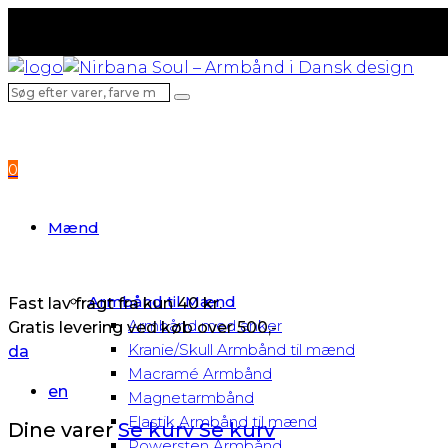
Fast lav fragt fra kun 40 kr.
Gratis levering ved køb over 500,-
Søg
Search
efter
varer,
farve
0
m.v...
Mænd
Armbånd til Mænd
Fast lav fragt fra kun 40 kr.
Armbånd med anker
Gratis levering ved køb over 500,-
Kranie/Skull Armbånd til mænd
da
Macramé Armbånd
en
Magnetarmbånd
Elastik Armbånd til mænd
Dine varer
Se kurv
Se kurv
Powersten Armbånd