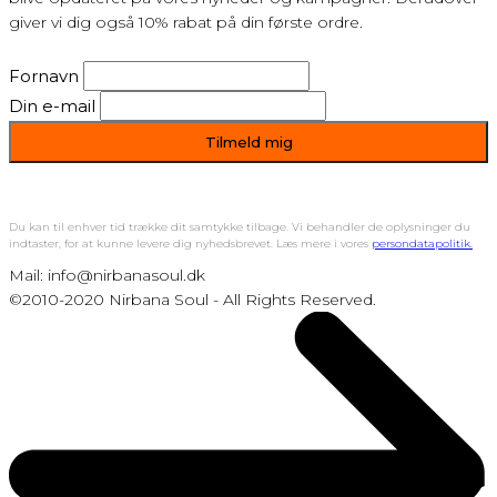
giver vi dig også 10% rabat på din første ordre.
Fornavn
Din e-mail
Du kan til enhver tid trække dit samtykke tilbage. Vi behandler de oplysninger du
indtaster, for at kunne levere dig nyhedsbrevet. Læs mere i vores
persondatapolitik.
Mail: info@nirbanasoul.dk
©2010-2020 Nirbana Soul - All Rights Reserved.