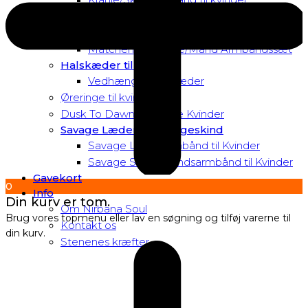
Matchende Kvinde Armbåndssæt
Mor & Datter Armbåndssæt
Matchende Kvinde/Mand Armbåndssæt
Halskæder til Kvinder
Vedhæng til halskæder
Øreringe til kvinder
Dusk To Dawn Exclusive Kvinder
Savage Læder og Slangeskind
Savage Læderarmbånd til Kvinder
Savage Slangeskindsarmbånd til Kvinder
Gavekort
0
Info
Din kurv er tom.
Om Nirbana Soul
Brug vores topmenu eller lav en søgning og tilføj varerne til
Kontakt os
din kurv.
Stenenes kræfter