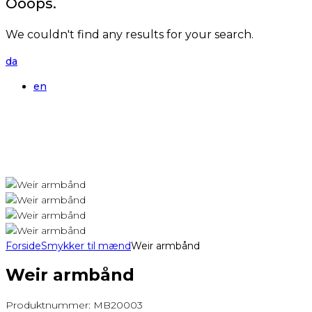
Ooops.
We couldn't find any results for your search.
da
en
Forside
Smykker til mænd
Weir armbånd
Weir armbånd
Produktnummer:
MB20003