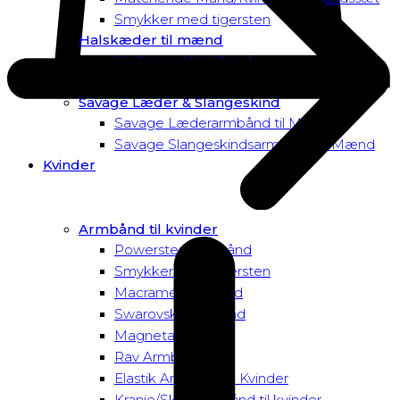
Smykker med tigersten
Halskæder til mænd
Vedhæng til halskæder
Dusk to Dawn Exclusive Mænd
Savage Læder & Slangeskind
Savage Læderarmbånd til Mænd
Savage Slangeskindsarmbånd til Mænd
Kvinder
Armbånd til kvinder
Powersten Armbånd
Smykker med tigersten
Macramé Armbånd
Swarovski Armbånd
Magnetarmbånd
Rav Armbånd
Elastik Armbånd til Kvinder
Kranie/Skull Armbånd til kvinder