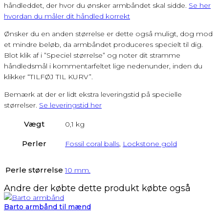
håndleddet, der hvor du ønsker armbåndet skal sidde.
Se her
hvordan du måler dit håndled korrekt
Ønsker du en anden størrelse er dette også muligt, dog mod
et mindre beløb, da armbåndet produceres specielt til dig.
Blot klik af i ”Speciel størrelse” og noter dit stramme
håndledsmål i kommentarfeltet lige nedenunder, inden du
klikker “TILFØJ TIL KURV”.
Bemærk at der er lidt ekstra leveringstid på specielle
størrelser.
Se leveringstid her
Vægt
0,1 kg
Perler
Fossil coral balls
,
Lockstone gold
Perle størrelse
10 mm.
Andre der købte dette produkt købte også
Barto armbånd til mænd