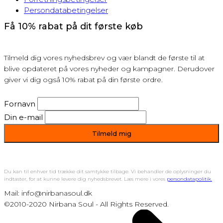
Persondatabetingelser
Få 10% rabat på dit første køb
Tilmeld dig vores nyhedsbrev og vær blandt de første til at
blive opdateret på vores nyheder og kampagner. Derudover
giver vi dig også 10% rabat på din første ordre.
Fornavn
Din e-mail
Du kan til enhver tid trække dit samtykke tilbage. Vi behandler de oplysninger du
indtaster, for at kunne levere dig nyhedsbrevet. Læs mere i vores
persondatapolitik.
Mail: info@nirbanasoul.dk
©2010-2020 Nirbana Soul - All Rights Reserved.