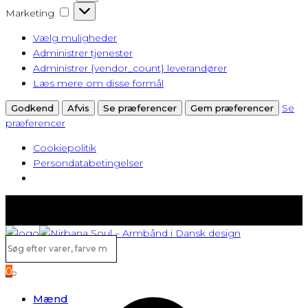
Marketing
Marketing
Vælg muligheder
Administrer tjenester
Administrer {vendor_count} leverandører
Læs mere om disse formål
Se
Godkend
Afvis
Se præferencer
Gem præferencer
præferencer
Cookiepolitik
Persondatabetingelser
Fast lav fragt fra kun 40 kr.
Gratis levering ved køb over 500,-
Søg
efter
0
varer,
Search
farve
Mænd
m.v...