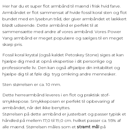
Her har du et super flot armbånd til mænd i frisk hvid farve.
Armbåndet er flot sammensat af hvide fossil koral sten og flot
bundet med en lysebrun tråd, der giver armbåndet et lækkert
blødt udseende. Dette armbånd er perfekt til at
sammensætte med andre af vores armbånd. Vores Power
Yang armbånd er meget populære og sælges til en meget
skarp pris.
Fossil koral krystal (også kaldet Petoskey Stone) siges at kan
hjælpe dig med at opnå ekspertise i dit personlige og
professionelle liv. Den kan også afhjælpe din irritabilitet og
hjælpe dig til at føle dig tryg omkring andre mennesker.
Sten størrelsen er ca. 10 mm.
Dette herrearmbånd leveres i en flot og praktisk stof-
smykkepose. Smykkeposen er perfekt til opbevaring af
armbåndet, når det ikke benyttes.
Størrelsen på dette armbånd er justerbart og passer typisk et
håndled på mellem 17,0 til 19,0 cm. hvilket passer ca. 95% af
alle mænd. Størrelsen måles som et
stramt mål
på