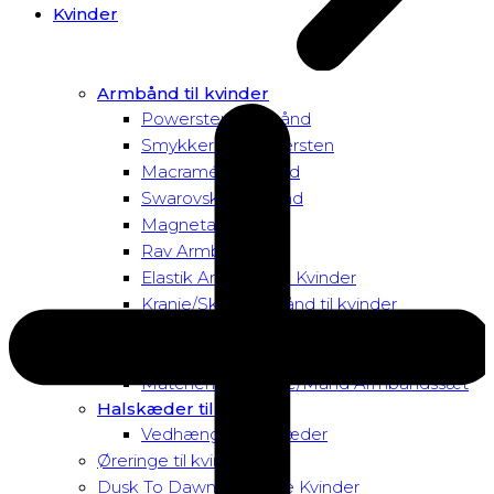
Kvinder
Armbånd til kvinder
Powersten Armbånd
Smykker med tigersten
Macramé Armbånd
Swarovski Armbånd
Magnetarmbånd
Rav Armbånd
Elastik Armbånd til Kvinder
Kranie/Skull Armbånd til kvinder
Matchende Kvinde Armbåndssæt
Mor & Datter Armbåndssæt
Matchende Kvinde/Mand Armbåndssæt
Halskæder til Kvinder
Vedhæng til halskæder
Øreringe til kvinder
Dusk To Dawn Exclusive Kvinder