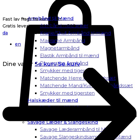
Armbånd til Mænd
Fast lav fragt fra kun 40 kr.
Armbånd med anker
Gratis levering ved køb over 500,-
da
Kranie/Skull Armbånd til mænd
Macramé Armbånd
en
Magnetarmbånd
Elastik Armbånd til mænd
Powersten Armbånd
Dine varer
Se kurv
Se kurv
Smykker med tigersten
Matchende Herre Armbåndssæt
Matchende Mand/Kvinde Armbåndssæt
Smykker med tigersten
Halskæder til mænd
Vedhæng til halskæder
Dusk to Dawn Exclusive Mænd
Savage Læder & Slangeskind
Savage Læderarmbånd til Mænd
Savage Slangeskindsarmbånd til Mænd