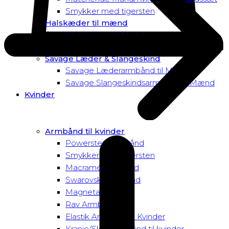
Smykker med tigersten
Halskæder til mænd
Vedhæng til halskæder
Dusk to Dawn Exclusive Mænd
Savage Læder & Slangeskind
Savage Læderarmbånd til Mænd
Savage Slangeskindsarmbånd til Mænd
Kvinder
Armbånd til kvinder
Powersten Armbånd
Smykker med tigersten
Macramé Armbånd
Swarovski Armbånd
Magnetarmbånd
Rav Armbånd
Elastik Armbånd til Kvinder
Kranie/Skull Armbånd til kvinder