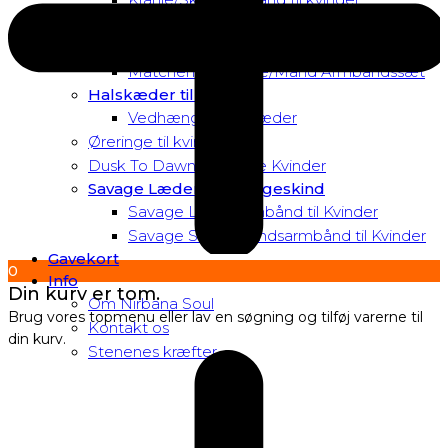
Matchende Kvinde Armbåndssæt
Mor & Datter Armbåndssæt
Matchende Kvinde/Mand Armbåndssæt
Halskæder til Kvinder
Vedhæng til halskæder
Øreringe til kvinder
Dusk To Dawn Exclusive Kvinder
Savage Læder og Slangeskind
Savage Læderarmbånd til Kvinder
Savage Slangeskindsarmbånd til Kvinder
Gavekort
0
Info
Din kurv er tom.
Om Nirbana Soul
Brug vores topmenu eller lav en søgning og tilføj varerne til
Kontakt os
din kurv.
Stenenes kræfter