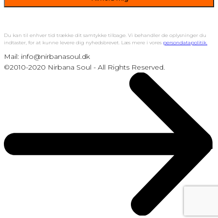
Du kan til enhver tid trække dit samtykke tilbage. Vi behandler de oplysninger du
indtaster, for at kunne levere dig nyhedsbrevet. Læs mere i vores
persondatapolitik.
Mail: info@nirbanasoul.dk
©2010-2020 Nirbana Soul - All Rights Reserved.