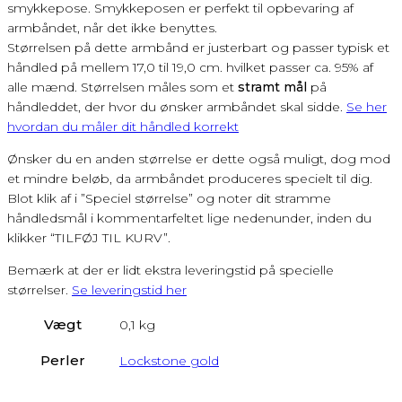
smykkepose. Smykkeposen er perfekt til opbevaring af
armbåndet, når det ikke benyttes.
Størrelsen på dette armbånd er justerbart og passer typisk et
håndled på mellem 17,0 til 19,0 cm. hvilket passer ca. 95% af
alle mænd. Størrelsen måles som et
stramt mål
på
håndleddet, der hvor du ønsker armbåndet skal sidde.
Se her
hvordan du måler dit håndled korrekt
Ønsker du en anden størrelse er dette også muligt, dog mod
et mindre beløb, da armbåndet produceres specielt til dig.
Blot klik af i ”Speciel størrelse” og noter dit stramme
håndledsmål i kommentarfeltet lige nedenunder, inden du
klikker “TILFØJ TIL KURV”.
Bemærk at der er lidt ekstra leveringstid på specielle
størrelser.
Se leveringstid her
Vægt
0,1 kg
Perler
Lockstone gold