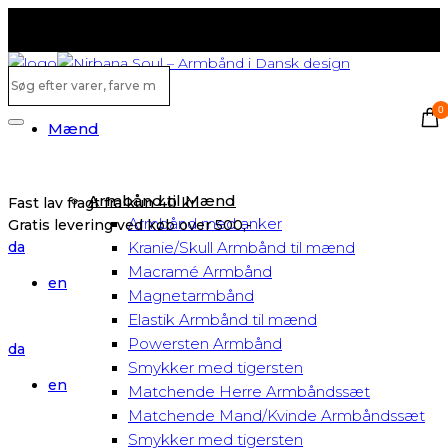
Fast lav fragt fra kun 40 kr.
Gratis levering ved køb over 500,-
Søg
efter
0
varer,
Mænd
Search
farve
m.v...
Armbånd til Mænd
Fast lav fragt fra kun 40 kr.
Armbånd med anker
Gratis levering ved køb over 500,-
da
Kranie/Skull Armbånd til mænd
Macramé Armbånd
en
Magnetarmbånd
Elastik Armbånd til mænd
Powersten Armbånd
da
Smykker med tigersten
en
Matchende Herre Armbåndssæt
Matchende Mand/Kvinde Armbåndssæt
Smykker med tigersten