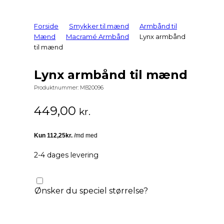
Forside
Smykker til mænd
Armbånd til
Mænd
Macramé Armbånd
Lynx armbånd
til mænd
Lynx armbånd til mænd
Produktnummer:
MB20096
449,00
kr.
2-4 dages levering
Ønsker du speciel størrelse?