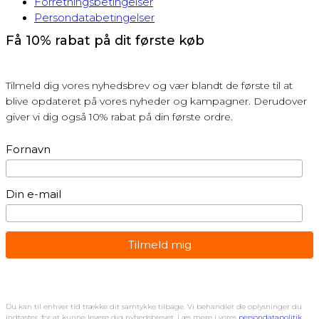
Forretningsbetingelser
Persondatabetingelser
Få 10% rabat på dit første køb
Tilmeld dig vores nyhedsbrev og vær blandt de første til at
blive opdateret på vores nyheder og kampagner. Derudover
giver vi dig også 10% rabat på din første ordre.
Fornavn
Din e-mail
Du kan til enhver tid trække dit samtykke tilbage. Vi behandler de oplysninger du
indtaster, for at kunne levere dig nyhedsbrevet. Læs mere i vores
persondatapolitik.