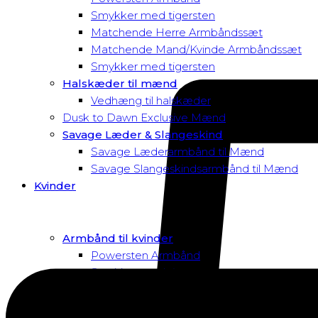
Smykker med tigersten
Matchende Herre Armbåndssæt
Matchende Mand/Kvinde Armbåndssæt
Smykker med tigersten
Halskæder til mænd
Vedhæng til halskæder
Dusk to Dawn Exclusive Mænd
Savage Læder & Slangeskind
Savage Læderarmbånd til Mænd
Savage Slangeskindsarmbånd til Mænd
Kvinder
Armbånd til kvinder
Powersten Armbånd
Smykker med tigersten
Macramé Armbånd
Swarovski Armbånd