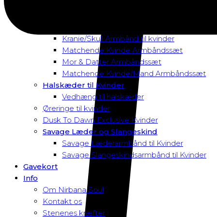
Magnetarmbånd
Rav Armbånd
Elastik Armbånd til Kvinder
Kranie/Skull Armbånd til kvinder
Matchende Kvinde Armbåndssæt
Mor & Datter Armbåndssæt
Matchende Kvinde/Mand Armbåndssæt
Halskæder til Kvinder
Vedhæng til halskæder
Øreringe til kvinder
Dusk To Dawn Exclusive Kvinder
Savage Læder og Slangeskind
Savage Læderarmbånd til Kvinder
Savage Slangeskindsarmbånd til Kvinder
Gavekort
Info
Om Nirbana Soul
Kontakt os
Stenenes kræfter