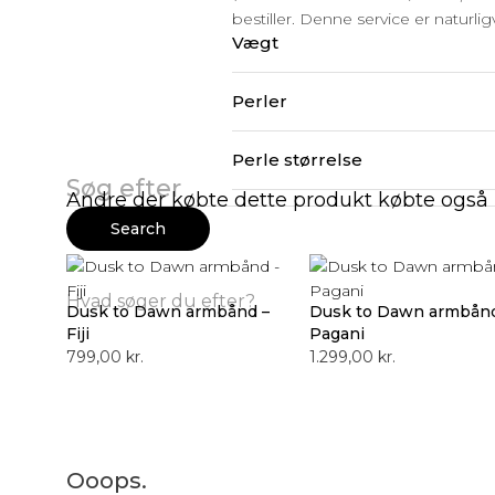
bestiller. Denne service er naturli
Vægt
Perler
Perle størrelse
Search
Andre der købte dette produkt købte også
for:
Search
Hvad søger du efter?
Dusk to Dawn armbånd –
Dusk to Dawn armbånd
Fiji
Pagani
799,00
kr.
1.299,00
kr.
Ooops.