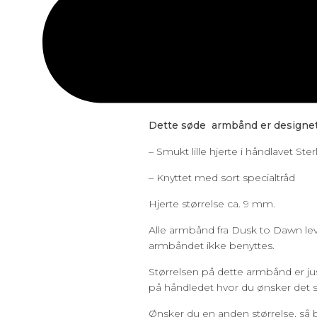
Eksklusivt Armbånd til Kvind
Dette søde armbånd er designet
– Smukt lille hjerte i håndlavet Ster
– Knyttet med sort specialtråd
Hjerte størrelse ca. 9 mm.
Alle armbånd fra Dusk to Dawn le
armbåndet ikke benyttes.
Størrelsen på dette armbånd er jus
på håndledet hvor du ønsker det s
Ønsker du en anden størrelse, så 