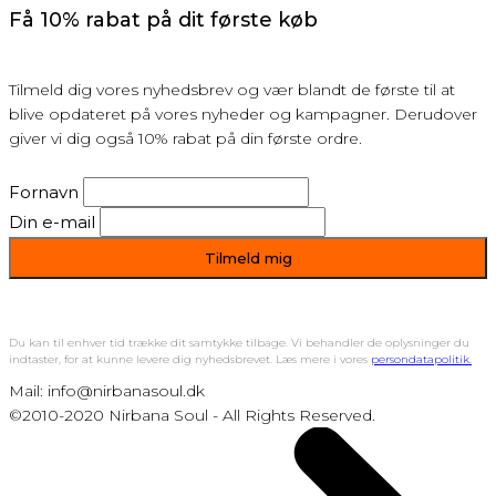
Få 10% rabat på dit første køb
Tilmeld dig vores nyhedsbrev og vær blandt de første til at
blive opdateret på vores nyheder og kampagner. Derudover
giver vi dig også 10% rabat på din første ordre.
Fornavn
Din e-mail
Du kan til enhver tid trække dit samtykke tilbage. Vi behandler de oplysninger du
indtaster, for at kunne levere dig nyhedsbrevet. Læs mere i vores
persondatapolitik.
Mail: info@nirbanasoul.dk
©2010-2020 Nirbana Soul - All Rights Reserved.