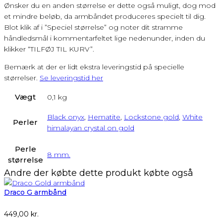
Ønsker du en anden størrelse er dette også muligt, dog mod
et mindre beløb, da armbåndet produceres specielt til dig.
Blot klik af i ”Speciel størrelse” og noter dit stramme
håndledsmål i kommentarfeltet lige nedenunder, inden du
klikker “TILFØJ TIL KURV”.
Bemærk at der er lidt ekstra leveringstid på specielle
størrelser.
Se leveringstid her
Vægt
0,1 kg
Black onyx
,
Hematite
,
Lockstone gold
,
White
Perler
himalayan crystal on gold
Perle
8 mm.
størrelse
Andre der købte dette produkt købte også
Draco G armbånd
449,00
kr.