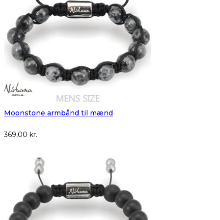
Moonstone armbånd til mænd
369,00
kr.