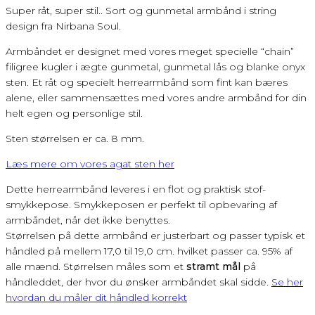
Super råt, super stil.. Sort og gunmetal armbånd i string
design fra Nirbana Soul.
Armbåndet er designet med vores meget specielle “chain”
filigree kugler i ægte gunmetal, gunmetal lås og blanke onyx
sten. Et råt og specielt herrearmbånd som fint kan bæres
alene, eller sammensættes med vores andre armbånd for din
helt egen og personlige stil.
Sten størrelsen er ca. 8 mm.
Læs mere om vores agat sten her
Dette herrearmbånd leveres i en flot og praktisk stof-
smykkepose. Smykkeposen er perfekt til opbevaring af
armbåndet, når det ikke benyttes.
Størrelsen på dette armbånd er justerbart og passer typisk et
håndled på mellem 17,0 til 19,0 cm. hvilket passer ca. 95% af
alle mænd. Størrelsen måles som et
stramt mål
på
håndleddet, der hvor du ønsker armbåndet skal sidde.
Se her
hvordan du måler dit håndled korrekt