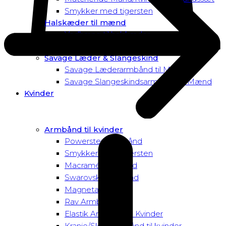
Smykker med tigersten
Halskæder til mænd
Vedhæng til halskæder
Dusk to Dawn Exclusive Mænd
Savage Læder & Slangeskind
Savage Læderarmbånd til Mænd
Savage Slangeskindsarmbånd til Mænd
Kvinder
Armbånd til kvinder
Powersten Armbånd
Smykker med tigersten
Macramé Armbånd
Swarovski Armbånd
Magnetarmbånd
Rav Armbånd
Elastik Armbånd til Kvinder
Kranie/Skull Armbånd til kvinder