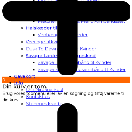
Matchende Kvinde Armbåndssæt
Mor & Datter Armbåndssæt
Matchende Kvinde/Mand Armbåndssæt
Halskæder til Kvinder
Vedhæng til halskæder
Øreringe til kvinder
Dusk To Dawn Exclusive Kvinder
Savage Læder og Slangeskind
Savage Læderarmbånd til Kvinder
Savage Slangeskindsarmbånd til Kvinder
Gavekort
0
Info
Din kurv er tom.
Om Nirbana Soul
Brug vores topmenu eller lav en søgning og tilføj varerne til
Kontakt os
din kurv.
Stenenes kræfter