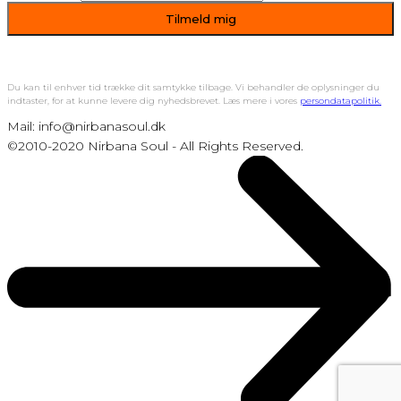
Du kan til enhver tid trække dit samtykke tilbage. Vi behandler de oplysninger du
indtaster, for at kunne levere dig nyhedsbrevet. Læs mere i vores
persondatapolitik.
Mail: info@nirbanasoul.dk
©2010-2020 Nirbana Soul - All Rights Reserved.