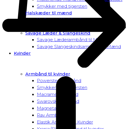
Smykker med tigersten
Halskæder til mænd
Vedhæng til halskæder
Dusk to Dawn Exclusive Mænd
Savage Læder & Slangeskind
Savage Læderarmbånd til Mænd
Savage Slangeskindsarmbånd til Mænd
Kvinder
Armbånd til kvinder
Powersten Armbånd
Smykker med tigersten
Macramé Armbånd
Swarovski Armbånd
Magnetarmbånd
Rav Armbånd
Elastik Armbånd til Kvinder
Kranie/Skull Armbånd til kvinder