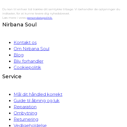
Du kan til enhver tid trække dit samtykke tilbage. Vi behandler de oplysninger du
indtaster, for at kunne levere dig nyhedsbrevet.
Læs mere i vores
persondatapolitik.
Nirbana Soul
Kontakt os
Om Nirbana Soul
Blog
Bliv forhandler
Cookiepolitik
Service
Mål dit håndled korrekt
Guide til åbning og luk
Reparation
Ombytning
Returnering
Vedligeholdelse