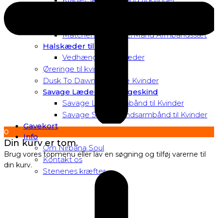
Matchende Kvinde Armbåndssæt
Mor & Datter Armbåndssæt
Matchende Kvinde/Mand Armbåndssæt
Halskæder til Kvinder
Vedhæng til halskæder
Øreringe til kvinder
Dusk To Dawn Exclusive Kvinder
Savage Læder og Slangeskind
Savage Læderarmbånd til Kvinder
Savage Slangeskindsarmbånd til Kvinder
Gavekort
0
Info
Din kurv er tom.
Om Nirbana Soul
Brug vores topmenu eller lav en søgning og tilføj varerne til
Kontakt os
din kurv.
Stenenes kræfter