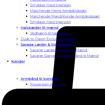
Smykker med tigersten
Matchende Herre Armbåndssæt
Matchende Mand/Kvinde Armbåndssæt
Smykker med tigersten
Halskæder til mænd
Vedhæng til halskæder
Dusk to Dawn Exclusive Mænd
Savage Læder & Slangeskind
Savage Læderarmbånd til Mænd
Savage Slangeskindsarmbånd til Mænd
Kvinder
Armbånd til kvinder
Powersten Armbånd
Smykker med tigersten
Macramé Armbånd
Swarovski Armbånd