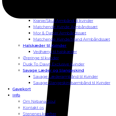
Magnetarmbånd
Rav Armbånd
Elastik Armbånd til Kvinder
Kranie/Skull Armbånd til kvinder
Matchende Kvinde Armbåndssæt
Mor & Datter Armbåndssæt
Matchende Kvinde/Mand Armbåndssæt
Halskæder til Kvinder
Vedhæng til halskæder
Øreringe til kvinder
Dusk To Dawn Exclusive Kvinder
Savage Læder og Slangeskind
Savage Læderarmbånd til Kvinder
Savage Slangeskindsarmbånd til Kvinder
Gavekort
Info
Om Nirbana Soul
Kontakt os
Stenenes kræfter