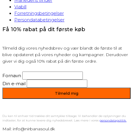
Månedens vinder
Viabill
Forretningsbetingelser
Persondatabetingelser
Få 10% rabat på dit første køb
Tilmeld dig vores nyhedsbrev og vær blandt de første til at
blive opdateret på vores nyheder og kampagner. Derudover
giver vi dig også 10% rabat på din første ordre.
Fornavn
Din e-mail
Du kan til enhver tid trække dit samtykke tilbage. Vi behandler de oplysninger du
indtaster, for at kunne levere dig nyhedsbrevet. Læs mere i vores
persondatapolitik.
Mail: info@nirbanasoul.dk