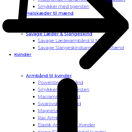
Smykker med tigersten
Halskæder til mænd
Vedhæng til halskæder
Dusk to Dawn Exclusive Mænd
Savage Læder & Slangeskind
Savage Læderarmbånd til Mænd
Savage Slangeskindsarmbånd til Mænd
Kvinder
Armbånd til kvinder
Powersten Armbånd
Smykker med tigersten
Macramé Armbånd
Swarovski Armbånd
Magnetarmbånd
Rav Armbånd
Elastik Armbånd til Kvinder
Kranie/Skull Armbånd til kvinder