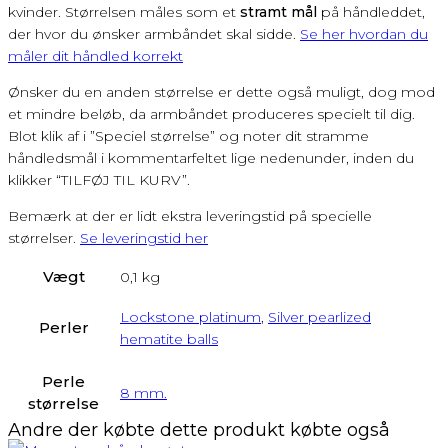
kvinder. Størrelsen måles som et
stramt mål
på håndleddet,
der hvor du ønsker armbåndet skal sidde.
Se her hvordan du
måler dit håndled korrekt
Ønsker du en anden størrelse er dette også muligt, dog mod
et mindre beløb, da armbåndet produceres specielt til dig.
Blot klik af i ”Speciel størrelse” og noter dit stramme
håndledsmål i kommentarfeltet lige nedenunder, inden du
klikker “TILFØJ TIL KURV”.
Bemærk at der er lidt ekstra leveringstid på specielle
størrelser.
Se leveringstid her
Vægt
0,1 kg
Lockstone platinum
,
Silver pearlized
Perler
hematite balls
Perle
8 mm.
størrelse
Andre der købte dette produkt købte også