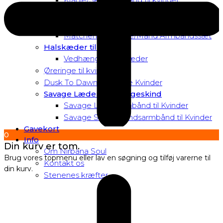
Matchende Kvinde Armbåndssæt
Mor & Datter Armbåndssæt
Matchende Kvinde/Mand Armbåndssæt
Halskæder til Kvinder
Vedhæng til halskæder
Øreringe til kvinder
Dusk To Dawn Exclusive Kvinder
Savage Læder og Slangeskind
Savage Læderarmbånd til Kvinder
Savage Slangeskindsarmbånd til Kvinder
Gavekort
0
Info
Din kurv er tom.
Om Nirbana Soul
Brug vores topmenu eller lav en søgning og tilføj varerne til
Kontakt os
din kurv.
Stenenes kræfter