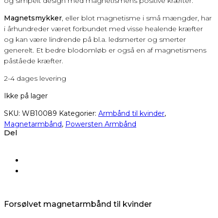
og simpelt design med magnetismens positive kræfter.
Magnetsmykker
, eller blot magnetisme i små mængder, har
i århundreder været forbundet med visse healende kræfter
og kan være lindrende på bl.a. ledsmerter og smerter
generelt. Et bedre blodomløb er også en af magnetismens
påståede kræfter.
2-4 dages levering
Ikke på lager
SKU:
WB10089
Kategorier:
Armbånd til kvinder
,
Magnetarmbånd
,
Powersten Armbånd
Del
Forsølvet magnetarmbånd til kvinder