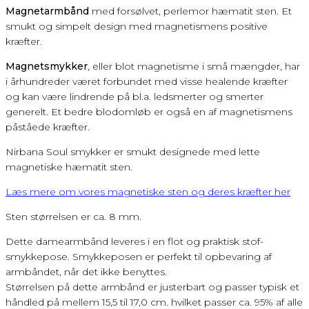
Magnetarmbånd
med forsølvet, perlemor hæmatit sten. Et
smukt og simpelt design med magnetismens positive
kræfter.
Magnetsmykker
, eller blot magnetisme i små mængder, har
i århundreder været forbundet med visse healende kræfter
og kan være lindrende på bl.a. ledsmerter og smerter
generelt. Et bedre blodomløb er også en af magnetismens
påståede kræfter.
Nirbana Soul smykker er smukt designede med lette
magnetiske hæmatit sten.
Læs mere om vores magnetiske sten og deres kræfter her
Sten størrelsen er ca. 8 mm.
Dette damearmbånd leveres i en flot og praktisk stof-
smykkepose. Smykkeposen er perfekt til opbevaring af
armbåndet, når det ikke benyttes.
Størrelsen på dette armbånd er justerbart og passer typisk et
håndled på mellem 15,5 til 17,0 cm. hvilket passer ca. 95% af alle