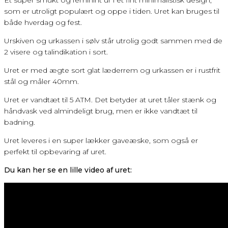
Et super smukt og feminint ur i et fint minimalistisk design,
som er utroligt populært og oppe i tiden. Uret kan bruges til
både hverdag og fest.
Urskiven og urkassen i sølv står utrolig godt sammen med de
2 visere og talindikation i sort.
Uret er med ægte sort glat læderrem og urkassen er i rustfrit
stål og måler 40mm.
Uret er vandtæt til 5 ATM. Det betyder at uret tåler stænk og
håndvask ved almindeligt brug, men er ikke vandtæt til
badning.
Uret leveres i en super lækker gaveæske, som også er
perfekt til opbevaring af uret.
Du kan her se en lille video af uret: