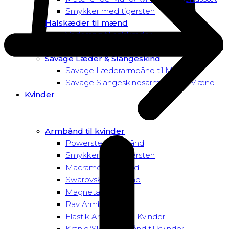
Smykker med tigersten
Halskæder til mænd
Vedhæng til halskæder
Dusk to Dawn Exclusive Mænd
Savage Læder & Slangeskind
Savage Læderarmbånd til Mænd
Savage Slangeskindsarmbånd til Mænd
Kvinder
Armbånd til kvinder
Powersten Armbånd
Smykker med tigersten
Macramé Armbånd
Swarovski Armbånd
Magnetarmbånd
Rav Armbånd
Elastik Armbånd til Kvinder
Kranie/Skull Armbånd til kvinder