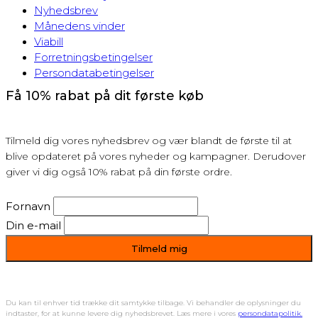
Nyhedsbrev
Månedens vinder
Viabill
Forretningsbetingelser
Persondatabetingelser
Få 10% rabat på dit første køb
Tilmeld dig vores nyhedsbrev og vær blandt de første til at
blive opdateret på vores nyheder og kampagner. Derudover
giver vi dig også 10% rabat på din første ordre.
Fornavn
Din e-mail
Du kan til enhver tid trække dit samtykke tilbage. Vi behandler de oplysninger du
indtaster, for at kunne levere dig nyhedsbrevet. Læs mere i vores
persondatapolitik.