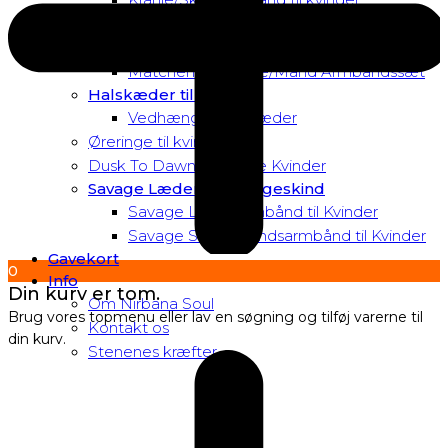
Matchende Kvinde Armbåndssæt
Mor & Datter Armbåndssæt
Matchende Kvinde/Mand Armbåndssæt
Halskæder til Kvinder
Vedhæng til halskæder
Øreringe til kvinder
Dusk To Dawn Exclusive Kvinder
Savage Læder og Slangeskind
Savage Læderarmbånd til Kvinder
Savage Slangeskindsarmbånd til Kvinder
Gavekort
0
Info
Din kurv er tom.
Om Nirbana Soul
Brug vores topmenu eller lav en søgning og tilføj varerne til
Kontakt os
din kurv.
Stenenes kræfter