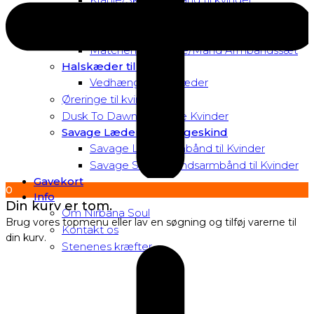
Matchende Kvinde Armbåndssæt
Mor & Datter Armbåndssæt
Matchende Kvinde/Mand Armbåndssæt
Halskæder til Kvinder
Vedhæng til halskæder
Øreringe til kvinder
Dusk To Dawn Exclusive Kvinder
Savage Læder og Slangeskind
Savage Læderarmbånd til Kvinder
Savage Slangeskindsarmbånd til Kvinder
Gavekort
0
Info
Din kurv er tom.
Om Nirbana Soul
Brug vores topmenu eller lav en søgning og tilføj varerne til
Kontakt os
din kurv.
Stenenes kræfter