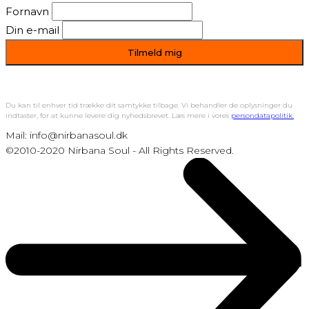
Fornavn
Din e-mail
Du kan til enhver tid trække dit samtykke tilbage. Vi behandler de oplysninger du
indtaster, for at kunne levere dig nyhedsbrevet. Læs mere i vores
persondatapolitik.
Mail: info@nirbanasoul.dk
©2010-2020 Nirbana Soul - All Rights Reserved.