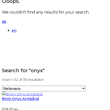
Ooops.
We couldn't find any results for your search.
da
en
Search for "onyx"
Viser 1–32 af 35 resultater
8mm Onyx Armbånd
329,00
kr.