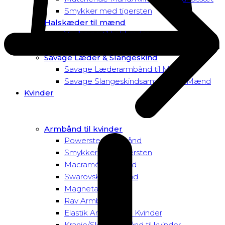
Smykker med tigersten
Halskæder til mænd
Vedhæng til halskæder
Dusk to Dawn Exclusive Mænd
Savage Læder & Slangeskind
Savage Læderarmbånd til Mænd
Savage Slangeskindsarmbånd til Mænd
Kvinder
Armbånd til kvinder
Powersten Armbånd
Smykker med tigersten
Macramé Armbånd
Swarovski Armbånd
Magnetarmbånd
Rav Armbånd
Elastik Armbånd til Kvinder
Kranie/Skull Armbånd til kvinder